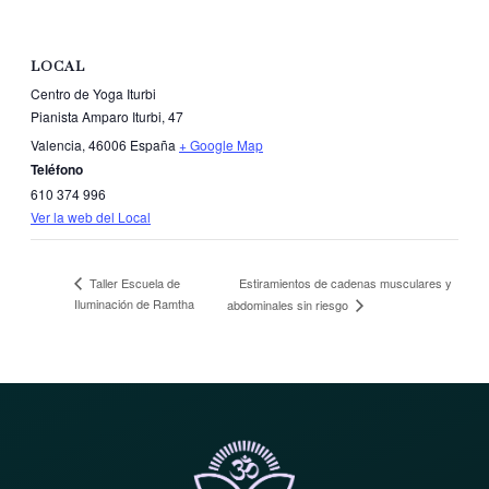
LOCAL
Centro de Yoga Iturbi
Pianista Amparo Iturbi, 47
Valencia
,
46006
España
+ Google Map
Teléfono
610 374 996
Ver la web del Local
Estiramientos de cadenas musculares y
Taller Escuela de
Iluminación de Ramtha
abdominales sin riesgo