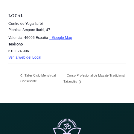
LOCAL
Centro de Yoga Iturbi
Pianista Amparo Iturbi, 47
Valencia
,
46006
España
+ Google Map
Teléfono
610 374 996
Ver la web del Local
Curso Profesional de Masaje Tradicional
Taller Ciclo Menstrual
Consciente
Tailandés