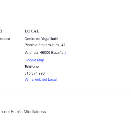
R
LOCAL
aescusa
Centro de Yoga Iturbi
Pianista Amparo Iturbi, 47
Valencia
,
46006
España
+
Google Map
Teléfono
610 374 996
Ver la web del Local
n del Estrés Mindfulness