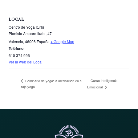
LOCAL
Centro de Yoga Iturbi
Pianista Amparo Iturbi, 47
Valencia
,
46006
España
+ Google Map
Teléfono
610 374 996
Ver la web del Local
Curso Inteligencia
Seminario de yoga: la meditación en el
raja yoga
Emocional